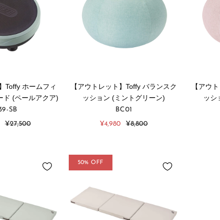
Toffy ホームフィ
【アウトレット】Toffy バランスク
【アウトレ
ド (ペールアクア)
ッション (ミントグリーン)
ッシ
39-SB
BC01
通
販
通
¥27,500
¥4,980
¥8,800
常
売
常
価
価
価
格
格
格
50% OFF