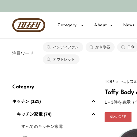
コ
ン
テ
Toffy
Category
About
News
ン
公
ツ
式
に
ハンディファン
かき氷器
日傘
オ
注目ワード
ス
ン
アウトレット
キ
ラ
ッ
イ
プ
TOP
ヘルス
ン
Category
す
シ
Toffy Body 
る
ョ
キッチン (129)
1 - 3件を表示
ッ
キッチン家電 (74)
プ
53% OFF
すべてのキッチン家電