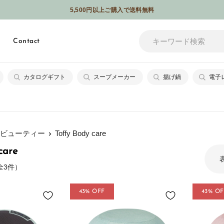
5,500円以上ご購入で送料無料
メールやSNSなどでギフトを贈れるソーシャルギフトサービスはじめました
Contact
カタログギフト
スープメーカー
揚げ鍋
電子
&ビューティー
Toffy Body care
care
（全3件）
43% OFF
43% OF