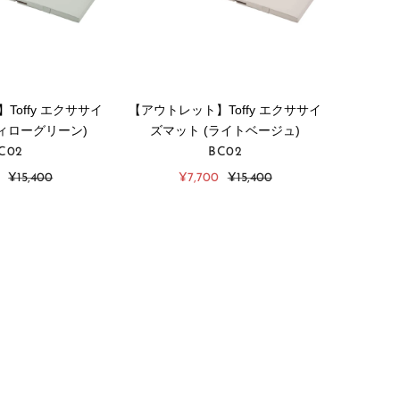
Toffy エクササイ
【アウトレット】Toffy エクササイ
ウィローグリーン)
ズマット (ライトベージュ)
C02
BC02
通
販
通
¥15,400
¥7,700
¥15,400
常
売
常
価
価
価
格
格
格