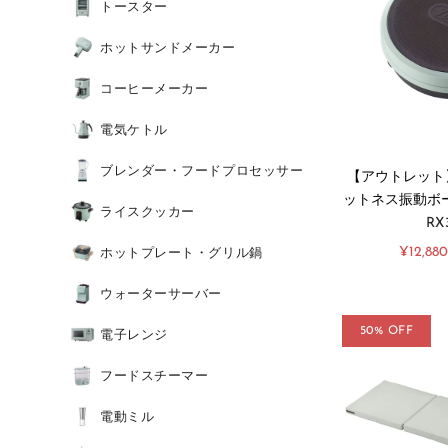
トースター
ホットサンドメーカー
コーヒーメーカー
電気ケトル
ブレンダー・フードプロセッサー
【アウトレット】
ットネス振動ボー
ライスクッカー
RX
販
ホットプレート・グリル鍋
¥12,880
売
価
ウォーターサーバー
格
50% OFF
電子レンジ
フードスチーマー
電動ミル