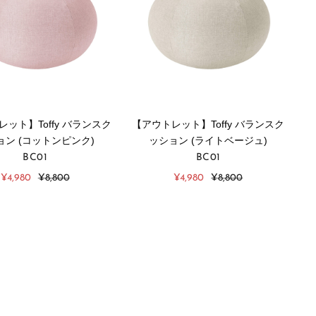
ット】Toffy バランスク
【アウトレット】Toffy バランスク
ョン (コットンピンク)
ッション (ライトベージュ)
BC01
BC01
販
通
販
通
¥4,980
¥8,800
¥4,980
¥8,800
売
常
売
常
価
価
価
価
格
格
格
格