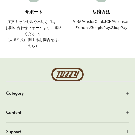
サポート
決済方法
注文キャンセルや不明な点は、
VISA/MasterCard/JCB/American
お問い合わせフォーム
よりご連絡
Express/GooglePay/ShopPay
ください。
（大量注文に関する
お問合せはこ
ちら
）
Toffy
公
式
Category
オ
ン
新着商品
ラ
Content
ギフト
イ
News
ン
企画・特集
Support
シ