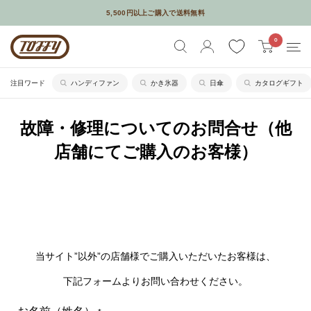
コ
5,500円以上ご購入で送料無料
ン
メールやSNSなどでギフトを贈れるソーシャルギフトサービスはじめました
Toffy
0
テ
公
ン
式
ツ
注目ワード
ハンディファン
かき氷器
日傘
カタログギフト
オ
に
ン
ス
故障・修理についてのお問合せ（他
ラ
キ
店舗にてご購入のお客様）
イ
ッ
ン
プ
シ
す
ョ
る
ッ
プ
当サイト”以外”の店舗様でご購入いただいたお客様は、
下記フォームよりお問い合わせください。