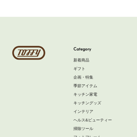
Toffy
Category
公
新着商品
式
ギフト
オ
企画・特集
ン
季節アイテム
ラ
キッチン家電
イ
キッチングッズ
ン
インテリア
シ
ヘルス&ビューティー
ョ
掃除ツール
ッ