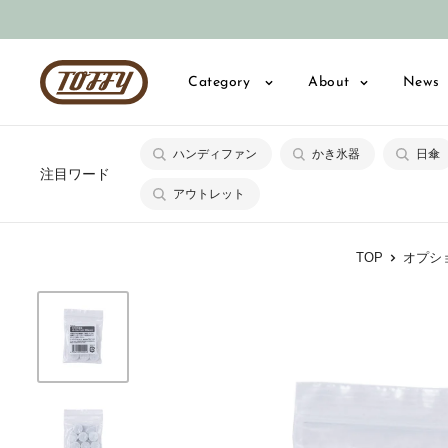
コ
ン
テ
Toffy
Category
About
News
ン
公
ツ
式
に
ハンディファン
かき氷器
日傘
オ
注目ワード
ス
ン
アウトレット
キ
ラ
ッ
イ
TOP
オプシ
プ
ン
す
シ
る
ョ
ッ
プ