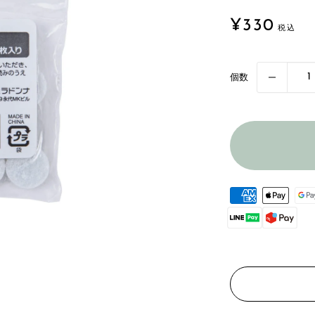
販
¥330
売
価
格
個数