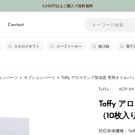
5,500円以上ご購入で送料無料
メールやSNSなどでギフトを贈れるソーシャルギフトサービスはじめました
Contact
カタログギフト
スープメーカー
揚げ鍋
電子
ョンパーツ
オプションパーツ
Toffy アロマランプ加湿器 専用オイルパ
Toffy
AOP-09
Toffy
（10枚入
対応本体機種：Toff