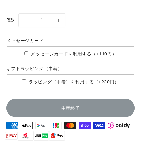
常
売
ー
ン
価
価
ド
グ
格
格
個数
（巾
着）
メッセージカード
メッセージカードを利用する（+110円）
ギフトラッピング（巾着）
ラッピング（巾着）を利用する（+220円）
生産終了