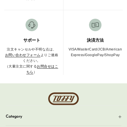
サポート
決済方法
注文キャンセルや不明な点は、
VISA/MasterCard/JCB/American
お問い合わせフォーム
よりご連絡
Express/GooglePay/ShopPay
ください。
（大量注文に関する
お問合せはこ
ちら
）
Toffy
公
式
Category
オ
ン