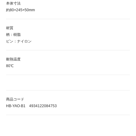
本体寸法
約80×245×50mm
材質
柄：樹脂
ピン：ナイロン
耐熱温度
80℃
商品コード
HB-YAO-B1 4934122084753