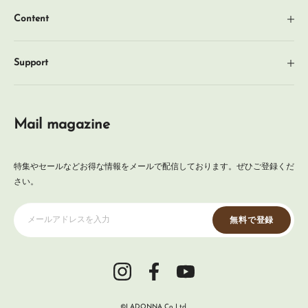
新着商品
ラ
Content
ギフト
イ
News
ン
企画・特集
Support
シ
About
季節アイテム
ョ
プライバシーポリシー
FAQ
ッ
キッチン家電
特定商取引法に基づく表記
プ
Mail magazine
Contact
キッチングッズ
利用規約
ご利用ガイド
インテリア
特集やセールなどお得な情報をメールで配信しております。ぜひご登録くだ
さい。
ヘルス&ビューティー
掃除ツール
メールアドレスを入力
無料で登録
フォトフレーム
オプションパーツ
アウトレット
©LADONNA Co.,Ltd.