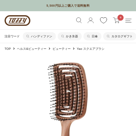
コ
5,500円以上ご購入で送料無料
ン
メールやSNSなどでギフトを贈れるソーシャルギフトサービスはじめました
Toffy
0
テ
公
ン
式
ツ
注目ワード
ハンディファン
かき氷器
日傘
カタログギフト
オ
に
TOP
ヘルス&ビューティー
ビューティー
Yao スクエアブラシ
ン
ス
ラ
キ
イ
ッ
ン
プ
シ
す
ョ
る
ッ
プ