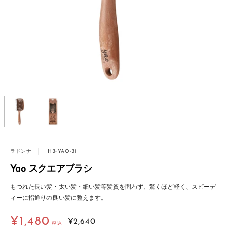
ラドンナ
HB-YAO-B1
メ
ギ
ッ
フ
Yao スクエアブラシ
セ
ト
もつれた長い髪・太い髪・細い髪等髪質を問わず、驚くほど軽く、スピーデ
ー
ラ
ィーに指通りの良い髪に整えます。
ジ
ッ
カ
ピ
販
¥1,480
通
¥2,640