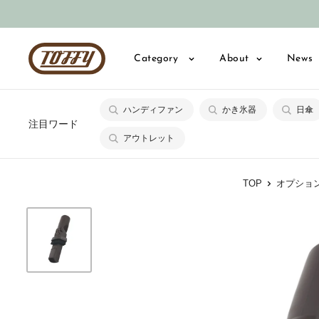
コ
ン
テ
Toffy
Category
About
News
ン
公
ツ
式
に
ハンディファン
かき氷器
日傘
オ
注目ワード
ス
ン
アウトレット
キ
ラ
ッ
イ
TOP
オプショ
プ
ン
す
シ
る
ョ
ッ
プ