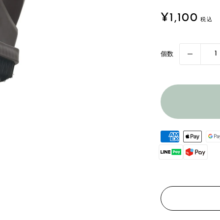
販
¥1,100
売
価
格
個数