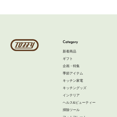
Toffy
Category
公
新着商品
式
ギフト
オ
企画・特集
ン
季節アイテム
ラ
キッチン家電
イ
キッチングッズ
ン
インテリア
シ
ヘルス&ビューティー
ョ
掃除ツール
ッ