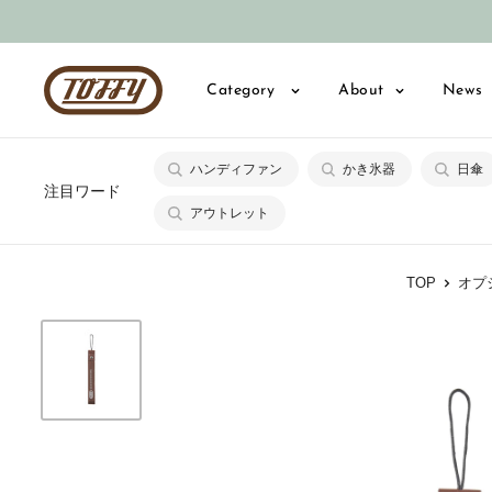
コ
ン
テ
Toffy
Category
About
News
ン
公
ツ
式
に
ハンディファン
かき氷器
日傘
オ
注目ワード
ス
ン
アウトレット
キ
ラ
ッ
イ
TOP
オプ
プ
ン
す
シ
る
ョ
ッ
プ