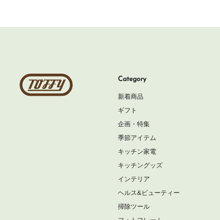
Toffy
Category
公
新着商品
式
ギフト
オ
企画・特集
ン
季節アイテム
ラ
キッチン家電
イ
キッチングッズ
ン
インテリア
シ
ヘルス&ビューティー
ョ
掃除ツール
ッ