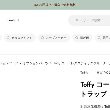
5,500円以上ご購入で送料無料
メールやSNSなどでギフトを贈れるソーシャルギフトサービスはじめました
Contact
カタログギフト
スープメーカー
揚げ鍋
電子
ションパーツ
オプションパーツ
Toffy コードレススティッククリーナ
Toffy
HW-VC2
Toffy
トラップ
対応本体機種：Tof