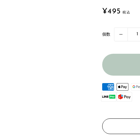
販
¥495
売
価
格
個数