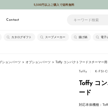
5,500円以上ご購入で送料無料
メールやSNSなどでギフトを贈れるソーシャルギフトサービスはじめました
Contact
カタログギフト
スープメーカー
揚げ鍋
電子
プションパーツ
オプションパーツ
Toffy コンパクトフードスチーマー用
Toffy
K-FS1-
Toffy
ード
対応本体機種：Tof