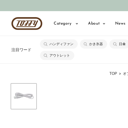
コ
ン
テ
Toffy
Category
About
News
ン
公
ツ
式
に
ハンディファン
かき氷器
日傘
オ
注目ワード
ス
ン
アウトレット
キ
ラ
ッ
イ
TOP
オ
プ
ン
す
シ
る
ョ
ッ
プ