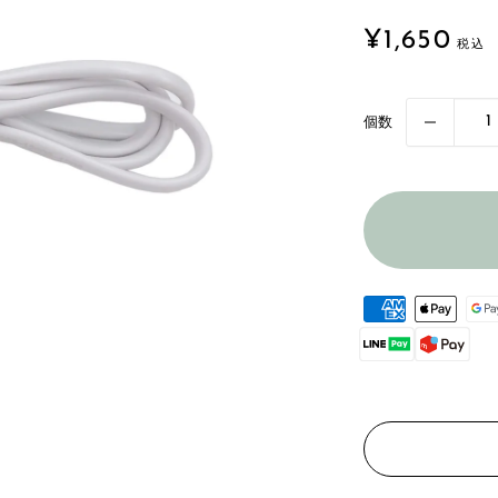
販
¥1,650
売
価
格
個数