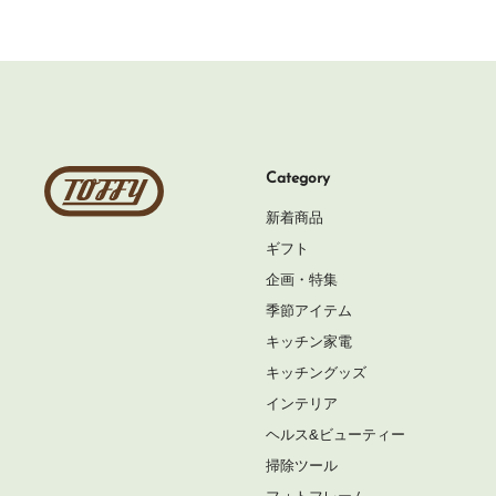
Toffy
Category
公
新着商品
式
ギフト
オ
企画・特集
ン
季節アイテム
ラ
キッチン家電
イ
キッチングッズ
ン
インテリア
シ
ヘルス&ビューティー
ョ
掃除ツール
ッ