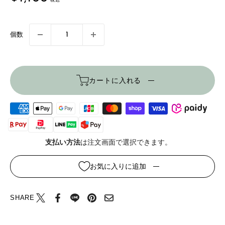
売
価
格
個数
カートに入れる
支払い方法
は注文画面で選択できます。
お気に入りに追加
SHARE