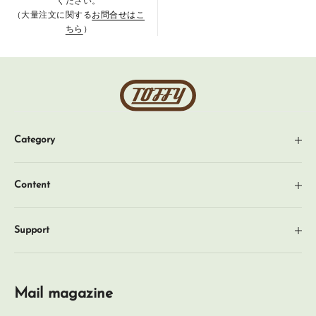
ください。
（大量注文に関する
お問合せはこ
ちら
）
Toffy
公
式
Category
オ
ン
新着商品
ラ
Content
ギフト
イ
News
ン
企画・特集
Support
シ
About
季節アイテム
ョ
プライバシーポリシー
FAQ
ッ
キッチン家電
特定商取引法に基づく表記
プ
Mail magazine
Contact
キッチングッズ
利用規約