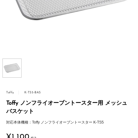
Toffy
K-TS5-BAS
Toffy ノンフライオーブントースター用 メッシュ
バスケット
対応本体機種：Toffy ノンフライオーブントースター K-TS5
販
¥1,100