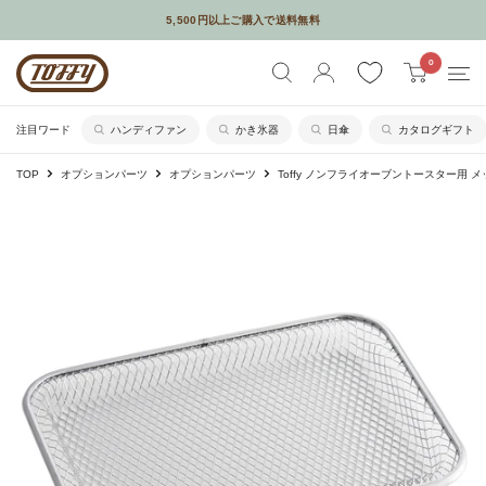
コ
5,500円以上ご購入で送料無料
ン
メールやSNSなどでギフトを贈れるソーシャルギフトサービスはじめました
Toffy
0
テ
公
ン
式
ツ
注目ワード
ハンディファン
かき氷器
日傘
カタログギフト
オ
に
TOP
オプションパーツ
オプションパーツ
Toffy ノンフライオーブントースター用 
ン
ス
ラ
キ
イ
ッ
ン
プ
シ
す
ョ
る
ッ
プ