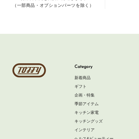
（一部商品・オプションパーツを除く）
Toffy
Category
公
新着商品
式
ギフト
オ
企画・特集
ン
季節アイテム
ラ
キッチン家電
イ
キッチングッズ
ン
インテリア
シ
ヘルス&ビューティー