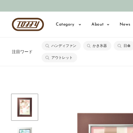
コ
ン
テ
Toffy
Category
About
News
ン
公
ツ
式
に
ハンディファン
かき氷器
日傘
オ
注目ワード
ス
ン
アウトレット
キ
ラ
ッ
イ
プ
ン
す
シ
る
ョ
ッ
プ