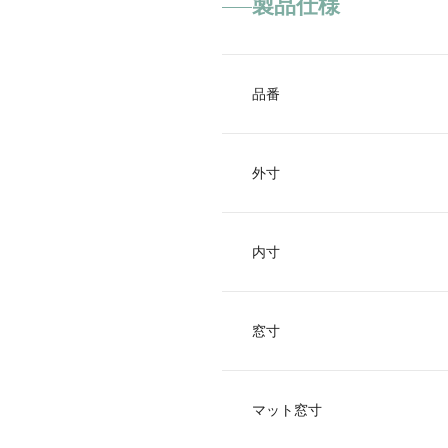
製品仕様
品番
外寸
内寸
窓寸
マット窓寸