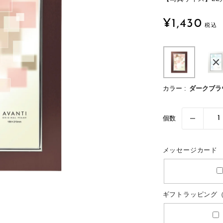
カ
ピ
ー
ン
販
¥1,430
売
ド
グ
価
（巾
格
着）
カラー :
ダークブラ
個数
メッセージカード
ギフトラッピング