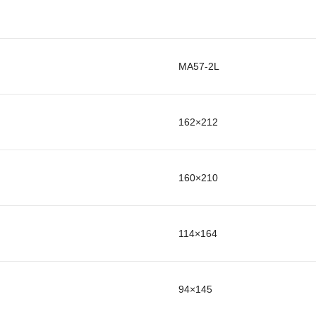
MA57-2L
162×212
160×210
114×164
94×145