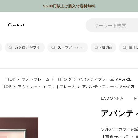
5,500円以上ご購入で送料無料
メールやSNSなどでギフトを贈れるソーシャルギフトサービスはじめました
Contact
カタログギフト
スープメーカー
揚げ鍋
電子
TOP
フォトフレーム
リビング
アバンティフレーム MA57-2L
TOP
アウトレット
フォトフレーム
アバンティフレーム MA57-2L
LADONNA
メ
ギ
M
ッ
フ
アバンティ
セ
ト
ー
ラ
シルバーカラーの
ジ
ッ
【写真サイズ】2L